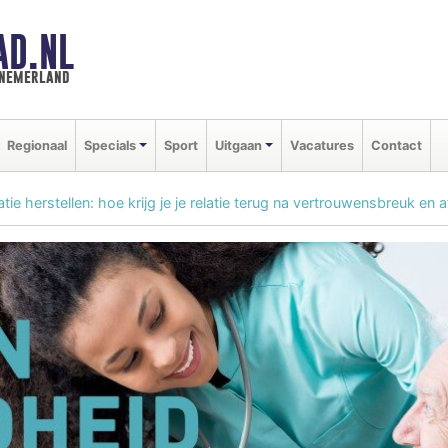
AD.NL
nnemerland
Regionaal
Specials
Sport
Uitgaan
Vacatures
Contact
atie herstellen: hoe krijg je je relatie terug na vertrouwensbreuk en 