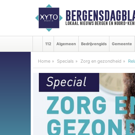
BERGENSDAGBL
lokaal nieuws bergen en noord-ke
112
Algemeen
Bedrijvengids
Gemeente
Home
Specials
Zorg en gezondheid
Rel