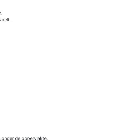
n.
voelt.
 onder de oppervlakte.