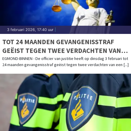
3 februari 2026, 17:40 uur
|
TOT 24 MAANDEN GEVANGENISSTRAF
GEËIST TEGEN TWEE VERDACHTEN VAN
WONINGOVERVAL IN EGMOND-BINNEN
EGMOND-BINNEN - De officier van justitie heeft op dinsdag 3 februari tot
24 maanden gevangenisstraf geëist tegen twee verdachten van een [...]