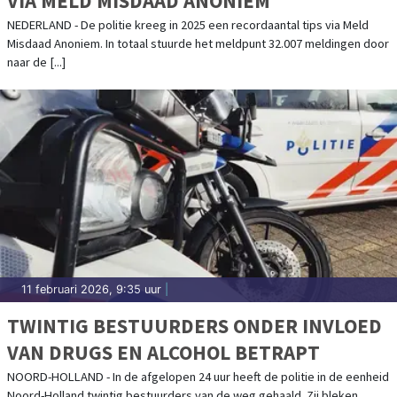
VIA MELD MISDAAD ANONIEM
NEDERLAND - De politie kreeg in 2025 een recordaantal tips via Meld
Misdaad Anoniem. In totaal stuurde het meldpunt 32.007 meldingen door
naar de [...]
11 februari 2026, 9:35 uur
|
TWINTIG BESTUURDERS ONDER INVLOED
VAN DRUGS EN ALCOHOL BETRAPT
NOORD-HOLLAND - In de afgelopen 24 uur heeft de politie in de eenheid
Noord-Holland twintig bestuurders van de weg gehaald. Zij bleken