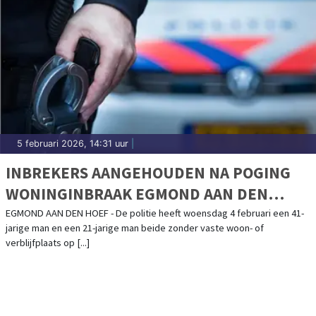
5 februari 2026, 14:31 uur
|
INBREKERS AANGEHOUDEN NA POGING
WONINGINBRAAK EGMOND AAN DEN
HOEF
EGMOND AAN DEN HOEF - De politie heeft woensdag 4 februari een 41-
jarige man en een 21-jarige man beide zonder vaste woon- of
verblijfplaats op [...]