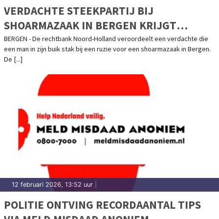
VERDACHTE STEEKPARTIJ BIJ
SHOARMAZAAK IN BERGEN KRIJGT
GEVANGENISSTRAF EN TBS
BERGEN - De rechtbank Noord-Holland veroordeelt een verdachte die
een man in zijn buik stak bij een ruzie voor een shoarmazaak in Bergen.
De [...]
12 februari 2026, 13:52 uur
|
POLITIE ONTVING RECORDAANTAL TIPS