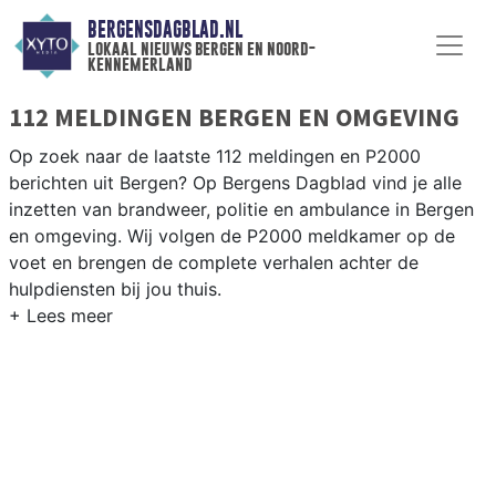
BERGENSDAGBLAD.NL
lokaal nieuws bergen en noord-
kennemerland
112 MELDINGEN BERGEN EN OMGEVING
Op zoek naar de laatste 112 meldingen en P2000
berichten uit Bergen? Op Bergens Dagblad vind je alle
inzetten van brandweer, politie en ambulance in Bergen
en omgeving. Wij volgen de P2000 meldkamer op de
voet en brengen de complete verhalen achter de
hulpdiensten bij jou thuis.
P2000 MELDINGEN BERGEN
Van incidenten op de N9 en de Egmonderweg tot
meldingen in Bergen centrum, Schoorl en Bergen aan
Zee — onze redactie brengt altijd snel verslag.