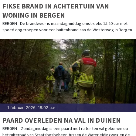
FIKSE BRAND IN ACHTERTUIN VAN
WONING IN BERGEN
BERGEN - De brandweer is maandagmiddag omstreeks 15.20 uur met
spoed opgeroepen voor een buitenbrand aan de Westerweg in Bergen.
1 februari 2026, 18:02 uur
|
PAARD OVERLEDEN NA VAL IN DUINEN
BERGEN – Zondagmiddag is een paard met ruiter ten val gekomen op
het ruiterpad van Staatsbosbeheer, tussen de Waterleidingweg en de