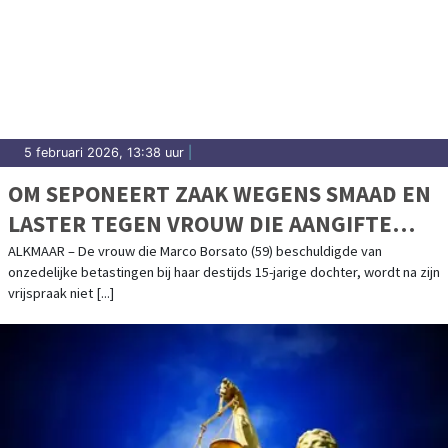
5 februari 2026, 13:38 uur
|
OM SEPONEERT ZAAK WEGENS SMAAD EN
LASTER TEGEN VROUW DIE AANGIFTE
DEED TEGEN MARCO BORSATO
ALKMAAR – De vrouw die Marco Borsato (59) beschuldigde van
onzedelijke betastingen bij haar destijds 15-jarige dochter, wordt na zijn
vrijspraak niet [...]