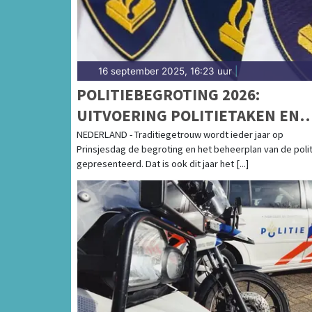
16 september 2025, 16:23 uur
|
POLITIEBEGROTING 2026:
UITVOERING POLITIETAKEN EN
FINANCIËN NIET IN BALANS
NEDERLAND - Traditiegetrouw wordt ieder jaar op
Prinsjesdag de begroting en het beheerplan van de polit
gepresenteerd. Dat is ook dit jaar het [...]