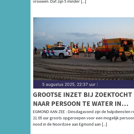
vrouwen. Dat zijn 5 minder [...]
5 augustus 2025, 22:37 uur
|
GROOTSE INZET BIJ ZOEKTOCHT
NAAR PERSOON TE WATER IN
EGMOND AAN ZEE
EGMOND AAN ZEE - Dinsdagavond zijn de hulpdiensten r
21.05 uur groots opgeroepen voor een mogelijk persoon
nood in de Noordzee aan Egmond aan [...]