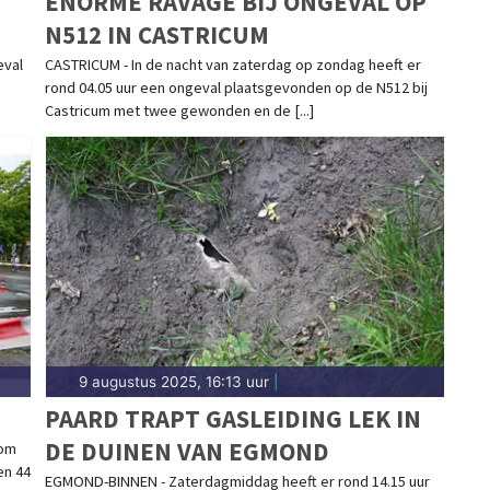
ENORME RAVAGE BIJ ONGEVAL OP
N512 IN CASTRICUM
eval
CASTRICUM - In de nacht van zaterdag op zondag heeft er
rond 04.05 uur een ongeval plaatsgevonden op de N512 bij
Castricum met twee gewonden en de [...]
9 augustus 2025, 16:13 uur
|
PAARD TRAPT GASLEIDING LEK IN
DE DUINEN VAN EGMOND
 om
en 44
EGMOND-BINNEN - Zaterdagmiddag heeft er rond 14.15 uur