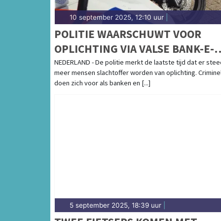
10 september 2025, 12:10 uur
|
POLITIE WAARSCHUWT VOOR
OPLICHTING VIA VALSE BANK-E-
MAILS
NEDERLAND - De politie merkt de laatste tijd dat er ste
meer mensen slachtoffer worden van oplichting. Crimine
doen zich voor als banken en [...]
5 september 2025, 18:39 uur
|