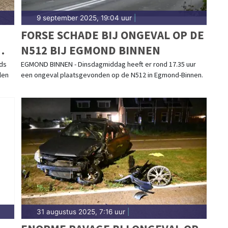
9 september 2025, 19:04 uur
|
FORSE SCHADE BIJ ONGEVAL OP DE
N512 BIJ EGMOND BINNEN
eds
EGMOND BINNEN - Dinsdagmiddag heeft er rond 17.35 uur
len
een ongeval plaatsgevonden op de N512 in Egmond-Binnen.
31 augustus 2025, 7:16 uur
|