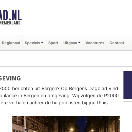
AD.NL
nnemerland
Regionaal
Specials
Sport
Uitgaan
Vacatures
Contact
GEVING
P2000 berichten uit Bergen? Op Bergens Dagblad vind
ambulance in Bergen en omgeving. Wij volgen de P2000
e verhalen achter de hulpdiensten bij jou thuis.
 tot meldingen in Bergen centrum, Schoorl en