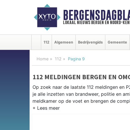
BERGENSDAGBL
lokaal nieuws bergen en noord-ke
112
Algemeen
Bedrijvengids
Gemeente
Home
112
Pagina 9
112 MELDINGEN BERGEN EN OM
Op zoek naar de laatste 112 meldingen en 
je alle inzetten van brandweer, politie en 
meldkamer op de voet en brengen de complet
P2000 MELDINGEN BERGEN
Van incidenten op de N9 en de Egmonderweg