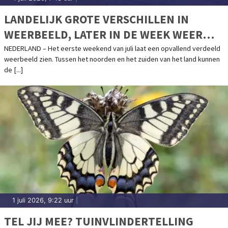
LANDELIJK GROTE VERSCHILLEN IN
WEERBEELD, LATER IN DE WEEK WEER
FLINK WARMER
NEDERLAND – Het eerste weekend van juli laat een opvallend verdeeld
weerbeeld zien. Tussen het noorden en het zuiden van het land kunnen
de [...]
1 juli 2026, 9:22 uur
|
TEL JIJ MEE? TUINVLINDERTELLING