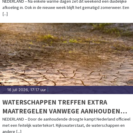
NEDERLAND – Na enkele warme dagen zet dit weekend een duidelijke
afkoeling in. Ook in de nieuwe week blijft het gematigd zomerweer. Een
[...]
16 juli 2026, 17:17 uur
|
WATERSCHAPPEN TREFFEN EXTRA
MAATREGELEN VANWEGE AANHOUDENDE
DROOGTE
NEDERLAND – Door de aanhoudende droogte kampt Nederland officieel
met een feitelijk watertekort. Rijkswaterstaat, de waterschappen en
andere [...]