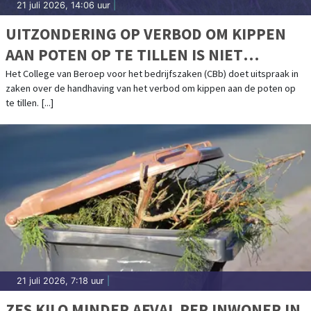
21 juli 2026, 14:06 uur
|
UITZONDERING OP VERBOD OM KIPPEN
AAN POTEN OP TE TILLEN IS NIET
TOEGESTAAN
Het College van Beroep voor het bedrijfszaken (CBb) doet uitspraak in
zaken over de handhaving van het verbod om kippen aan de poten op
te tillen. [...]
21 juli 2026, 7:18 uur
|
ZES KILO MINDER AFVAL PER INWONER IN