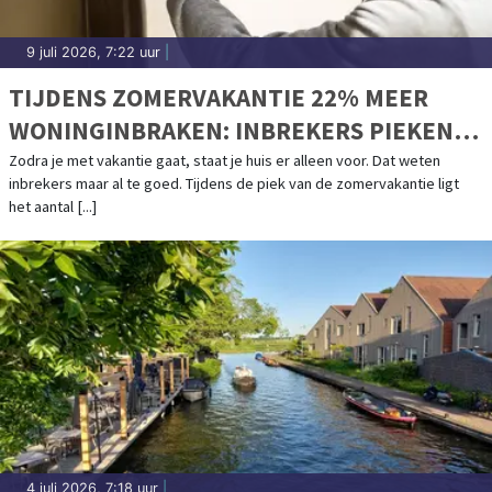
9 juli 2026, 7:22 uur
|
TIJDENS ZOMERVAKANTIE 22% MEER
WONINGINBRAKEN: INBREKERS PIEKEN
ALS HEEL ONS LAND WEG IS
Zodra je met vakantie gaat, staat je huis er alleen voor. Dat weten
inbrekers maar al te goed. Tijdens de piek van de zomervakantie ligt
het aantal [...]
4 juli 2026, 7:18 uur
|