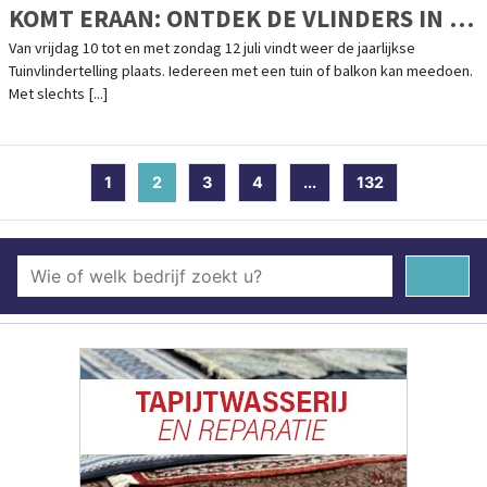
KOMT ERAAN: ONTDEK DE VLINDERS IN JE
EIGEN TUIN
Van vrijdag 10 tot en met zondag 12 juli vindt weer de jaarlijkse
Tuinvlindertelling plaats. Iedereen met een tuin of balkon kan meedoen.
Met slechts [...]
1
2
(current)
3
4
...
132