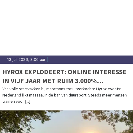
13 juli 2026, 8:06 uur
|
HYROX EXPLODEERT: ONLINE INTERESSE
IN VIJF JAAR MET RUIM 3.000%
GESTEGEN
Van volle startvakken bij marathons tot uitverkochte Hyrox-events:
Nederland lijkt massaal in de ban van duursport. Steeds meer mensen
trainen voor [...]