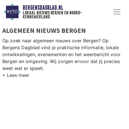
BERGENSDAGBLAD.NL
lokaal nieuws bergen en noord-
kennemerland
ALGEMEEN NIEUWS BERGEN
Op zoek naar algemeen nieuws over Bergen? Op
Bergens Dagblad vind je praktische informatie, lokale
ontwikkelingen, evenementen en het weerbericht voor
Bergen en omgeving. Wij zorgen ervoor dat jij precies
weet wat er speelt.
PRAKTISCHE INFORMATIE BERGEN
Van werkzaamheden op de N9 en de
Kennemerstraatweg tot evenementen als de Kunstmarkt
Bergen en het weersbericht voor de kuststrook van
Noord-Holland.