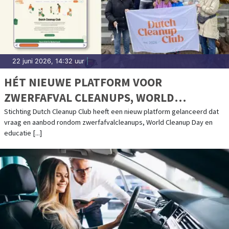
22 juni 2026, 14:32 uur
|
HÉT NIEUWE PLATFORM VOOR
ZWERFAFVAL CLEANUPS, WORLD
CLEANUP DAY EN EDUCATIE: DUTCH
Stichting Dutch Cleanup Club heeft een nieuw platform gelanceerd dat
vraag en aanbod rondom zwerfafvalcleanups, World Cleanup Day en
CLEANUP CLUB
educatie [...]