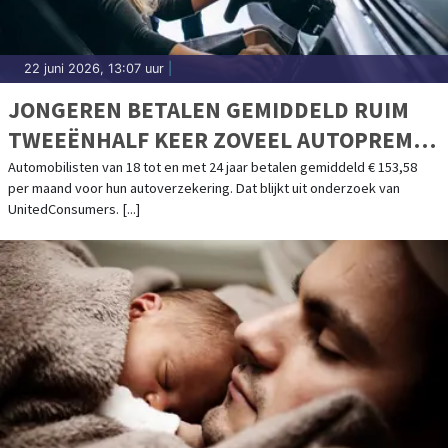
22 juni 2026, 13:07 uur
|
JONGEREN BETALEN GEMIDDELD RUIM
TWEEËNHALF KEER ZOVEEL AUTOPREMIE
ALS OUDEREN
Automobilisten van 18 tot en met 24 jaar betalen gemiddeld € 153,58
per maand voor hun autoverzekering. Dat blijkt uit onderzoek van
UnitedConsumers. [...]