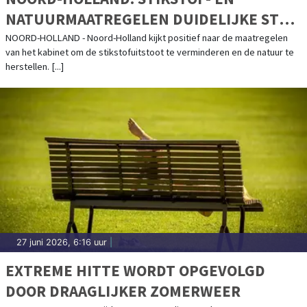
NATUURMAATREGELEN DUIDELIJKE STAP
VOORUIT
NOORD-HOLLAND - Noord-Holland kijkt positief naar de maatregelen
van het kabinet om de stikstofuitstoot te verminderen en de natuur te
herstellen. [...]
27 juni 2026, 6:16 uur
|
EXTREME HITTE WORDT OPGEVOLGD
DOOR DRAAGLIJKER ZOMERWEER