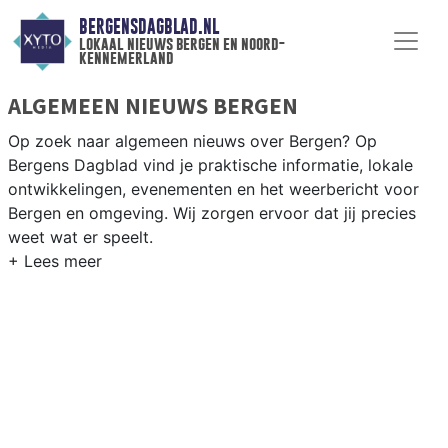
BERGENSDAGBLAD.NL
lokaal nieuws bergen en noord-
kennemerland
ALGEMEEN NIEUWS BERGEN
Op zoek naar algemeen nieuws over Bergen? Op
Bergens Dagblad vind je praktische informatie, lokale
ontwikkelingen, evenementen en het weerbericht voor
Bergen en omgeving. Wij zorgen ervoor dat jij precies
weet wat er speelt.
PRAKTISCHE INFORMATIE BERGEN
Van werkzaamheden op de N9 en de
Kennemerstraatweg tot evenementen als de Kunstmarkt
Bergen en het weersbericht voor de kuststrook van
Noord-Holland.