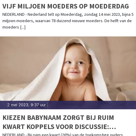
VIJF MILJOEN MOEDERS OP MOEDERDAG
NEDERLAND - Nederland telt op Moederdag, zondag 14 mei 2023, bijna 5
miljoen moeders, waarvan 78 duizend nieuwe moeders. De helft van de
moeders [...]
2 mei 2023, 9:37 uur
|
KIEZEN BABYNAAM ZORGT BIJ RUIM
KWART KOPPELS VOOR DISCUSSIE:
GEHEIMHOUDEN NAAM BIJ EEN OP TIEN
NEDERLAND - Bij ruim een kwart (26%) van de toekomstige ouders