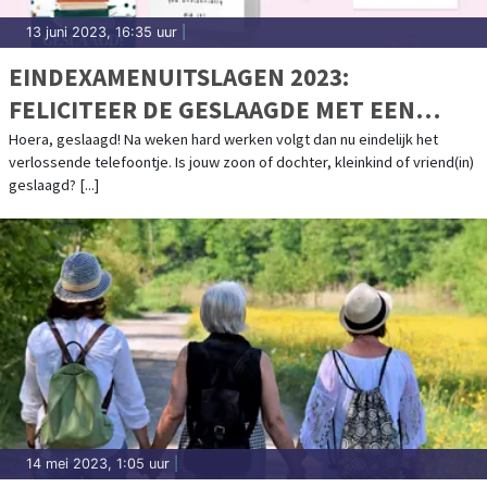
13 juni 2023, 16:35 uur
|
EINDEXAMENUITSLAGEN 2023:
FELICITEER DE GESLAAGDE MET EEN
KAART!
Hoera, geslaagd! Na weken hard werken volgt dan nu eindelijk het
verlossende telefoontje. Is jouw zoon of dochter, kleinkind of vriend(in)
geslaagd? [...]
14 mei 2023, 1:05 uur
|