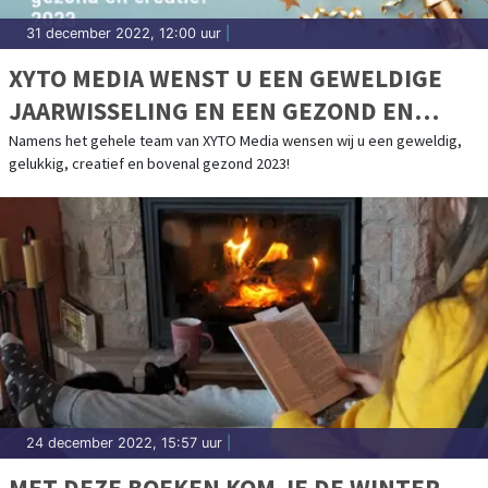
31 december 2022, 12:00 uur
|
XYTO MEDIA WENST U EEN GEWELDIGE
JAARWISSELING EN EEN GEZOND EN
CREATIEF 2023
Namens het gehele team van XYTO Media wensen wij u een geweldig,
gelukkig, creatief en bovenal gezond 2023!
24 december 2022, 15:57 uur
|
MET DEZE BOEKEN KOM JE DE WINTER