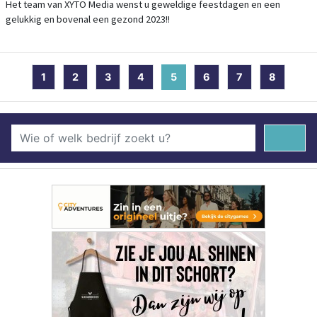
Het team van XYTO Media wenst u geweldige feestdagen en een
gelukkig en bovenal een gezond 2023!!
1
2
3
4
5
(current)
6
7
8