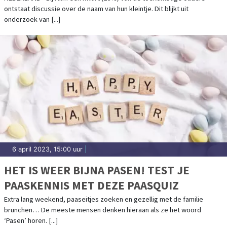
ontstaat discussie over de naam van hun kleintje. Dit blijkt uit
NIET GELUKT
onderzoek van [...]
6 april 2023, 15:00 uur
|
HET IS WEER BIJNA PASEN! TEST JE
PAASKENNIS MET DEZE PAASQUIZ
Extra lang weekend, paaseitjes zoeken en gezellig met de familie
brunchen… De meeste mensen denken hieraan als ze het woord
‘Pasen’ horen. [...]