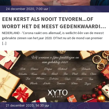
24 december 2020, 7:00 uur
|
EEN KERST ALS NOOIT TEVOREN...OF
WORDT HET DE MEEST GEDENKWAARDIGE
KERST OOIT?
NEDERLAND - 'Corona raakt ons allemaal', is wellicht één van de meest
gebruikte zinnen van het jaar 2020. Of het nu uit de mond van premier
[...]
21 december 2020, 14:30 uur
|