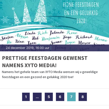
24 december 2019, 16:00 uur
|
PRETTIGE FEESTDAGEN GEWENST
NAMENS XYTO MEDIA!
Namens het gehele team van XYTO Media wensen wij u geweldige
feestdagen en een gezond en gelukkig 2020 toe!
1
...
5
6
7
(current)
8