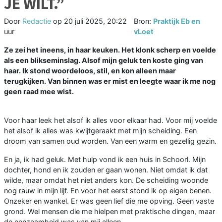
JE WILT.”
Door
Redactie
op
20 juli 2025, 20:22
Bron:
Praktijk Eb en
uur
vLoet
Ze zei het ineens, in haar keuken. Het klonk scherp en voelde
als een blikseminslag. Alsof mijn geluk ten koste ging van
haar. Ik stond woordeloos, stil, en kon alleen maar
terugkijken. Van binnen was er mist en leegte waar ik me nog
geen raad mee wist.
Voor haar leek het alsof ik alles voor elkaar had. Voor mij voelde
het alsof ik alles was kwijtgeraakt met mijn scheiding. Een
droom van samen oud worden. Van een warm en gezellig gezin.
En ja, ik had geluk. Met hulp vond ik een huis in Schoorl. Mijn
dochter, hond en ik zouden er gaan wonen. Niet omdat ik dat
wilde, maar omdat het niet anders kon. De scheiding woonde
nog rauw in mijn lijf. En voor het eerst stond ik op eigen benen.
Onzeker en wankel. Er was geen lief die me opving. Geen vaste
grond. Wel mensen die me hielpen met praktische dingen, maar
de eenzaamheid was van mij alleen.