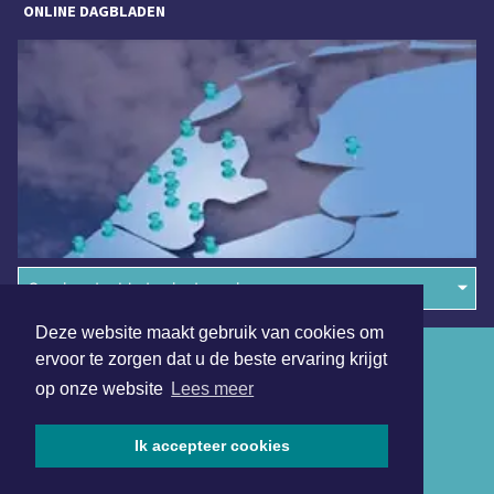
ONLINE DAGBLADEN
Overige dagbladen in de regio
Deze website maakt gebruik van cookies om
Algemene voorwaarden
ervoor te zorgen dat u de beste ervaring krijgt
op onze website
Lees meer
Disclaimer
Privacy Statement
Ik accepteer cookies
Copyright (c) 2026 | Bergensdagblad.nl - Alle rechten