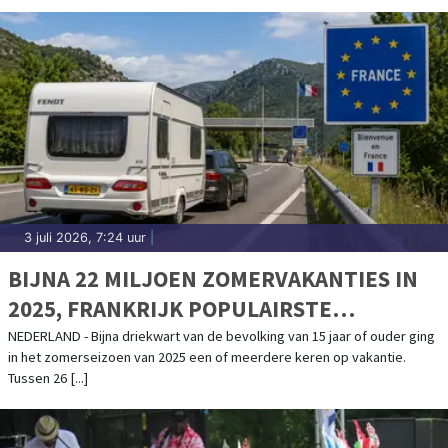
3 juli 2026, 7:24 uur
|
BIJNA 22 MILJOEN ZOMERVAKANTIES IN
2025, FRANKRIJK POPULAIRSTE
BESTEMMING
NEDERLAND - Bijna driekwart van de bevolking van 15 jaar of ouder ging
in het zomerseizoen van 2025 een of meerdere keren op vakantie.
Tussen 26 [...]