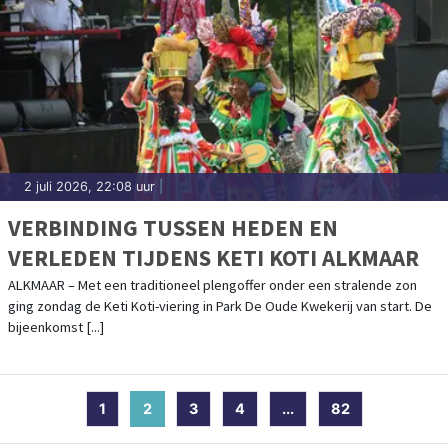
2 juli 2026, 22:08 uur
|
VERBINDING TUSSEN HEDEN EN
VERLEDEN TIJDENS KETI KOTI ALKMAAR
ALKMAAR – Met een traditioneel plengoffer onder een stralende zon
ging zondag de Keti Koti-viering in Park De Oude Kwekerij van start. De
bijeenkomst [...]
1
2
(current)
3
4
...
82