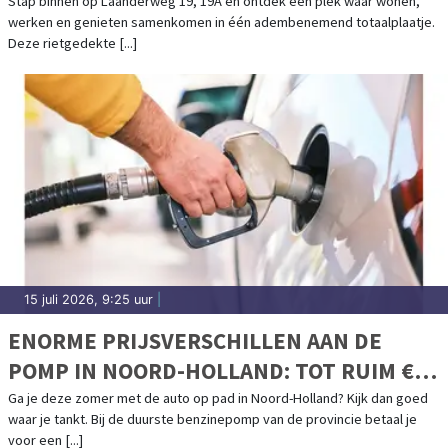
WERKEN EN GENIETEN SAMENKOMEN
Stap binnen op Laanderweg 19, 19A en ontdek een plek waar wonen,
werken en genieten samenkomen in één adembenemend totaalplaatje.
Deze rietgedekte [...]
15 juli 2026, 9:25 uur
|
ENORME PRIJSVERSCHILLEN AAN DE
POMP IN NOORD-HOLLAND: TOT RUIM €
20 PER TANK
Ga je deze zomer met de auto op pad in Noord-Holland? Kijk dan goed
waar je tankt. Bij de duurste benzinepomp van de provincie betaal je
voor een [...]