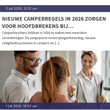
2 juli 2026, 12:12 uur
|
NIEUWE CAMPERREGELS IN 2026 ZORGEN
VOOR HOOFDBREKENS BIJ
CAMPERBEZITTERS
Camperbezitters hebben in 2026 te maken met meerdere
veranderingen. De aangepaste motorrijtuigenbelasting, nieuwe
veiligheidssystemen in campers en [...]
1 juli 2026, 10:52 uur
|