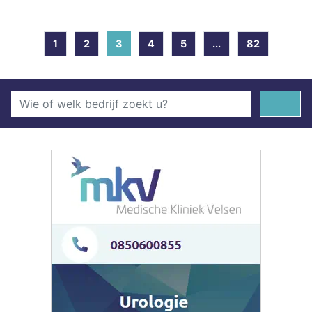
1
2
3
(current)
4
5
...
82