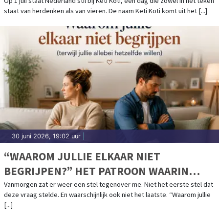
Op 1 juli staat Nederland stil bij Keti Koti, een dag die zowel in het teken
staat van herdenken als van vieren. De naam Keti Koti komt uit het [...]
30 juni 2026, 19:02 uur
|
“WAAROM JULLIE ELKAAR NIET
BEGRIJPEN?” HET PATROON WAARIN
ZOVEEL STELLEN VASTLOPEN.
Vanmorgen zat er weer een stel tegenover me. Niet het eerste stel dat
deze vraag stelde. En waarschijnlijk ook niet het laatste. “Waarom jullie
[...]