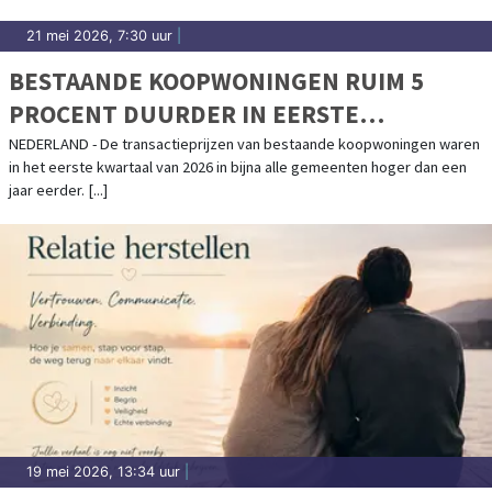
21 mei 2026, 7:30 uur
|
BESTAANDE KOOPWONINGEN RUIM 5
PROCENT DUURDER IN EERSTE
KWARTAAL
NEDERLAND - De transactieprijzen van bestaande koopwoningen waren
in het eerste kwartaal van 2026 in bijna alle gemeenten hoger dan een
jaar eerder. [...]
19 mei 2026, 13:34 uur
|