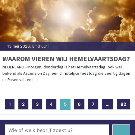
13 mei 2026, 8:13 uur
|
WAAROM VIEREN WIJ HEMELVAARTSDAG?
NEDERLAND - Morgen, donderdag is het Hemelvaartsdag, ook wel
bekend als Ascension Day, een christelijke feestdag die veertig dagen
na Pasen valt en [...]
1
2
3
4
5
(current)
6
7
...
82