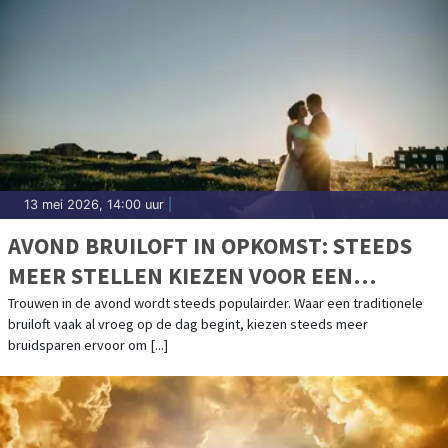
13 mei 2026, 14:00 uur
|
AVOND BRUILOFT IN OPKOMST: STEEDS
MEER STELLEN KIEZEN VOOR EEN
CEREMONIE BIJ ZONSONDERGANG
Trouwen in de avond wordt steeds populairder. Waar een traditionele
bruiloft vaak al vroeg op de dag begint, kiezen steeds meer
bruidsparen ervoor om [...]