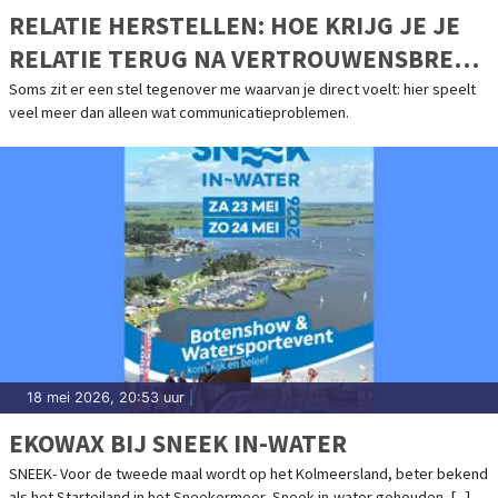
RELATIE HERSTELLEN: HOE KRIJG JE JE
RELATIE TERUG NA VERTROUWENSBREUK
EN AFSTAND?
Soms zit er een stel tegenover me waarvan je direct voelt: hier speelt
veel meer dan alleen wat communicatieproblemen.
18 mei 2026, 20:53 uur
|
EKOWAX BIJ SNEEK IN-WATER
SNEEK- Voor de tweede maal wordt op het Kolmeersland, beter bekend
als het Starteiland in het Sneekermeer, Sneek in-water gehouden. [...]