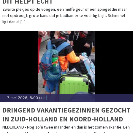
DIT HELPT ÉCHT
Zwarte plekjes op de voegen, een muffe geur of een spiegel die maar
niet opdroogt: grote kans dat je badkamer te vochtig blijft. Schimmel
ligt dan al [...]
7 mei 2026, 8:00 uur
|
DRINGEND VAKANTIEGEZINNEN GEZOCHT
IN ZUID-HOLLAND EN NOORD-HOLLAND
NEDERLAND - Nog zo’n twee maanden en dan is het zomervakantie. Een