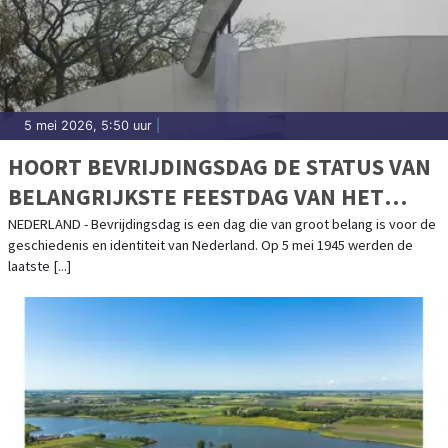
5 mei 2026, 5:50 uur
|
HOORT BEVRIJDINGSDAG DE STATUS VAN
BELANGRIJKSTE FEESTDAG VAN HET
JAAR TE KRIJGEN?
NEDERLAND - Bevrijdingsdag is een dag die van groot belang is voor de
geschiedenis en identiteit van Nederland. Op 5 mei 1945 werden de
laatste [...]