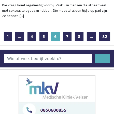
Die vraag komt regelmatig voorbij. Vaak van mensen die al best veel
met seksualiteit gedaan hebben. Die meestal al een tijdje op pad zijn.
Ze hebben [...]
1
...
4
5
6
(current)
7
8
...
82