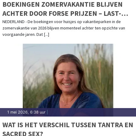
BOEKINGEN ZOMERVAKANTIE BLIJVEN
ACHTER DOOR FORSE PRIJZEN – LAST-
MINUTE EXPLOSIE VERWACHT
NEDERLAND - De boekingen voor huisjes op vakantieparken in de
zomervakantie van 2026 blijven momenteel achter ten opzichte van
voorgaande jaren. Dat [...]
1 mei 2026, 6:38 uur
|
WAT IS HET VERSCHIL TUSSEN TANTRA EN
SACRED SEX?