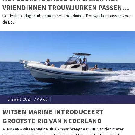
VRIENDINNEN TROUWJURKEN PASSEN
VOOR DE LOL!
Het léukste dagje uit, samen met vriendinnen Trouwjurken passen voor
de LoL!
3 maart 2021, 7:49 uur
|
WITSEN MARINE INTRODUCEERT
GROOTSTE RIB VAN NEDERLAND
ALKMAAR - Witsen Marine uit Alkmaar brengt een RIB van tien meter