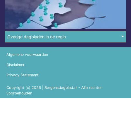
Overige dagbladen in de regio
Algemene voorwaarden
Disclaimer
Privacy Statement
Copyright (c) 2026 | Bergensdagblad.nl - Alle rechten
voorbehouden