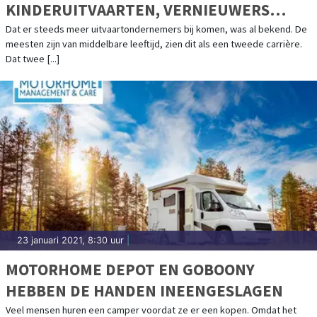
KINDERUITVAARTEN, VERNIEUWERS
BINNEN DE UITVAARTBRANCHE
Dat er steeds meer uitvaartondernemers bij komen, was al bekend. De
meesten zijn van middelbare leeftijd, zien dit als een tweede carrière.
Dat twee [...]
23 januari 2021, 8:30 uur
|
MOTORHOME DEPOT EN GOBOONY
HEBBEN DE HANDEN INEENGESLAGEN
Veel mensen huren een camper voordat ze er een kopen. Omdat het