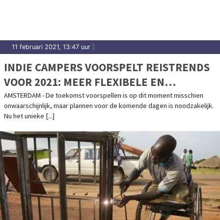
11 februari 2021, 13:47 uur
|
INDIE CAMPERS VOORSPELT REISTRENDS
VOOR 2021: MEER FLEXIBELE EN
AUTHENTIEKE REISERVARINGEN
AMSTERDAM - De toekomst voorspellen is op dit moment misschien
onwaarschijnlijk, maar plannen voor de komende dagen is noodzakelijk.
ONDERWEG
Nu het unieke [...]