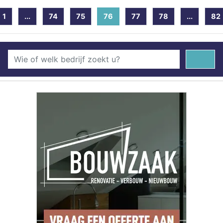
1
...
74
75
76
(current)
77
78
...
82