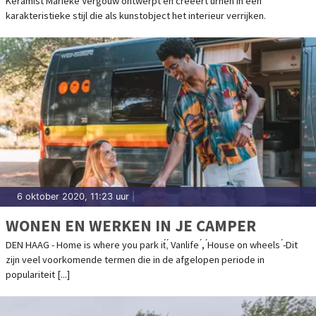
Keramist Marieke Vergouw ontwerpt en creëert urnen in een
karakteristieke stijl die als kunstobject het interieur verrijken.
6 oktober 2020, 11:23 uur
|
WONEN EN WERKEN IN JE CAMPER
DEN HAAG - Home is where you park it́,́ Vanlife ́, ́House on wheels ́-Dit
zijn veel voorkomende termen die in de afgelopen periode in
populariteit [...]