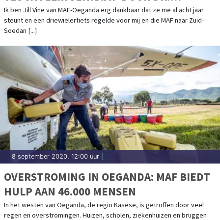
JACKSON IN ZIJN DRIEWIELERFIETS
Ik ben Jill Vine van MAF-Oeganda erg dankbaar dat ze me al acht jaar
steunt en een driewielerfiets regelde voor mij en die MAF naar Zuid-
Soedan [...]
8 september 2020, 12:00 uur
|
OVERSTROMING IN OEGANDA: MAF BIEDT
HULP AAN 46.000 MENSEN
In het westen van Oeganda, de regio Kasese, is getroffen door veel
regen en overstromingen. Huizen, scholen, ziekenhuizen en bruggen