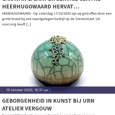
HEERHUGOWAARD HERVAT
WERKZAAMHEDEN NA BRAND
HEERHUGOWAARD - Op zaterdag 17/10/2020 zijn wij getroffen door een
grote brand bij een naastgelegen bedrijf op de Stevinstraat. Uit
voorzorg heeft [...]
19 oktober 2020, 16:31 uur
|
GEBORGENHEID IN KUNST BIJ URN
ATELIER VERGOUW