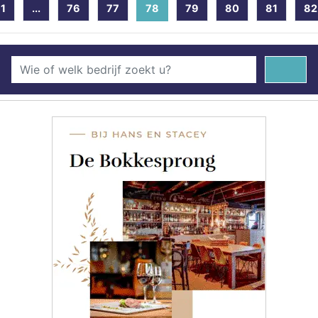
1
...
76
77
78
(current)
79
80
81
82