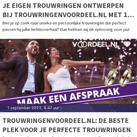
JE EIGEN TROUWRINGEN ONTWERPEN
BIJ TROUWRINGENVOORDEEL.NL MET 100
EURO SHOPTEGOED
Ben je op zoek naar unieke en persoonlijke trouwringen die perfect
passen bij jullie liefdesverhaal? Dan hebben wij dé oplossing voor jou!
1 september 2023, 8:47 uur
|
TROUWRINGENVOORDEEL.NL: DE BESTE
PLEK VOOR JE PERFECTE TROUWRINGEN