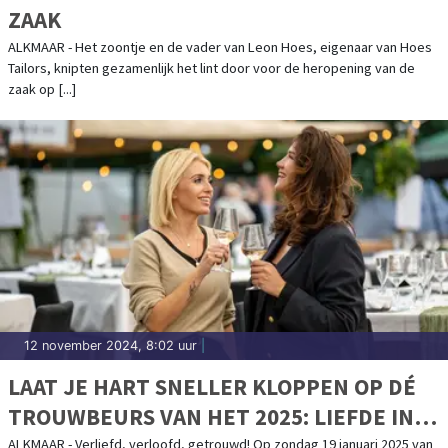
ZAAK
ALKMAAR - Het zoontje en de vader van Leon Hoes, eigenaar van Hoes
Tailors, knipten gezamenlijk het lint door voor de heropening van de
zaak op [...]
12 november 2024, 8:02 uur
|
LAAT JE HART SNELLER KLOPPEN OP DÉ
TROUWBEURS VAN HET 2025: LIEFDE IN
DE KAASSTAD
ALKMAAR - Verliefd, verloofd, getrouwd! Op zondag 19 januari 2025 van