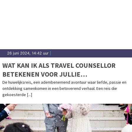
26 juni 2024, 14:42 uur
|
WAT KAN IK ALS TRAVEL COUNSELLOR
BETEKENEN VOOR JULLIE
HUWELIJKSREIS?
De huwelijksreis, een adembenemend avontuur waar liefde, passie en
ontdekking samenkomen in een betoverend verhaal. Een reis die
gekoesterde [...]