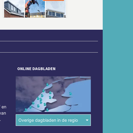
ONLINE DAGBLADEN
f en
van
.
Overige dagbladen in de regio