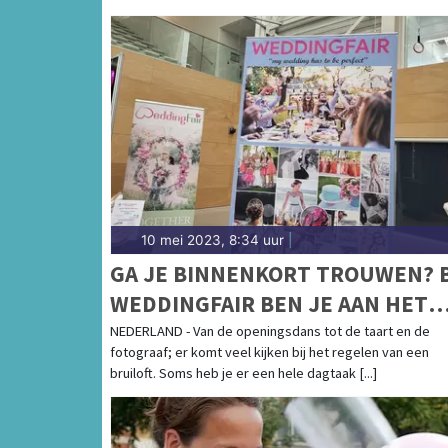
10 mei 2023, 8:34 uur
|
GA JE BINNENKORT TROUWEN? B
WEDDINGFAIR BEN JE AAN HET
JUISTE ADRES!
NEDERLAND - Van de openingsdans tot de taart en de
fotograaf; er komt veel kijken bij het regelen van een
bruiloft. Soms heb je er een hele dagtaak [...]