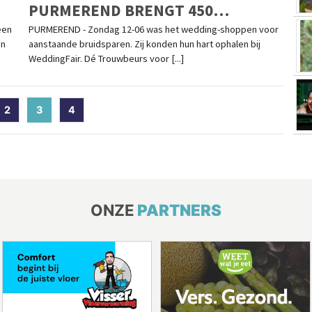
PURMEREND BRENGT 450
BEZOEKERS NAAR DE MARKTHAL
een
PURMEREND - Zondag 12-06 was het wedding-shoppen voor
en
aanstaande bruidsparen. Zij konden hun hart ophalen bij
WeddingFair. Dé Trouwbeurs voor [...]
2
3
(current)
4
ONZE
PARTNERS