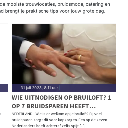
de mooiste trouwlocaties, bruidsmode, catering en
ad brengt je praktische tips voor jouw grote dag.
31 juli 2023, 8:11 uur
|
WIE UITNODIGEN OP BRUILOFT? 1
OP 7 BRUIDSPAREN HEEFT
ACHTERAF SPIJT
k
NEDERLAND - Wie is er welkom op je bruiloft? Bij veel
bruidsparen zorgt dit voor kopzorgen. Een op de zeven
Nederlanders heeft achteraf zelfs spijt [...]