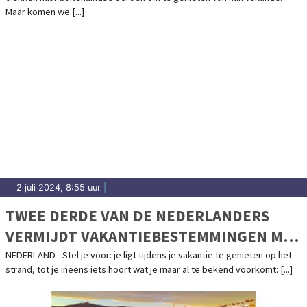
Maar komen we [...]
2 juli 2024, 8:55 uur
|
TWEE DERDE VAN DE NEDERLANDERS
VERMIJDT VAKANTIEBESTEMMINGEN MET
LANDGENOTEN
NEDERLAND - Stel je voor: je ligt tijdens je vakantie te genieten op het
strand, tot je ineens iets hoort wat je maar al te bekend voorkomt: [...]