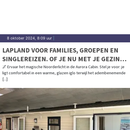
8 oktober 2024, 8:09 uur
|
LAPLAND VOOR FAMILIES, GROEPEN EN
SINGLEREIZEN. OF JE NU MET JE GEZIN,
EEN GROEP VRIENDEN OF SOLO REIST....
🌌 Ervaar het magische Noorderlicht in de Aurora Cabin. Stel je voor: je
ligt comfortabel in een warme, glazen iglo terwijl het adembenemende
[...]