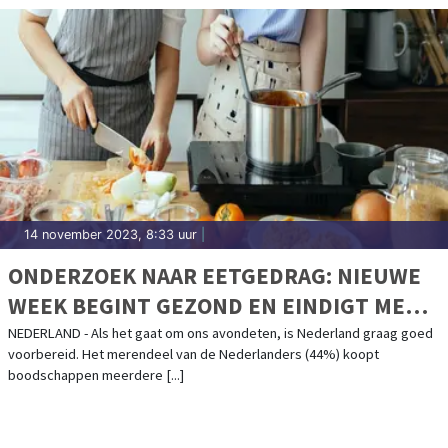
14 november 2023, 8:33 uur
|
ONDERZOEK NAAR EETGEDRAG: NIEUWE
WEEK BEGINT GEZOND EN EINDIGT MET
PIZZA OF FRITUUR
NEDERLAND - Als het gaat om ons avondeten, is Nederland graag goed
voorbereid. Het merendeel van de Nederlanders (44%) koopt
boodschappen meerdere [...]