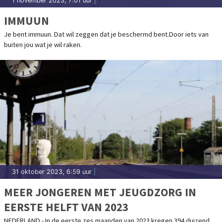
1 november 2023, 7:01 uur
|
IMMUUN
Je bent immuun. Dat wil zeggen dat je beschermd bent.Door iets van
buiten jou wat je wil raken.
31 oktober 2023, 6:59 uur
|
MEER JONGEREN MET JEUGDZORG IN
EERSTE HELFT VAN 2023
NEDERLAND - In de eerste zes maanden van 2023 kregen 394 duizend