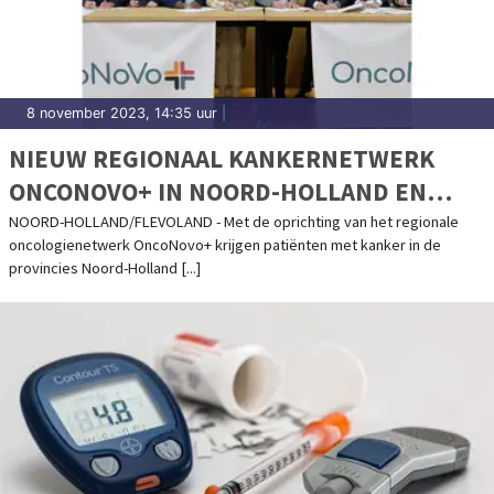
8 november 2023, 14:35 uur
|
NIEUW REGIONAAL KANKERNETWERK
ONCONOVO+ IN NOORD-HOLLAND EN
FLEVOLAND
NOORD-HOLLAND/FLEVOLAND - Met de oprichting van het regionale
oncologienetwerk OncoNovo+ krijgen patiënten met kanker in de
provincies Noord-Holland [...]