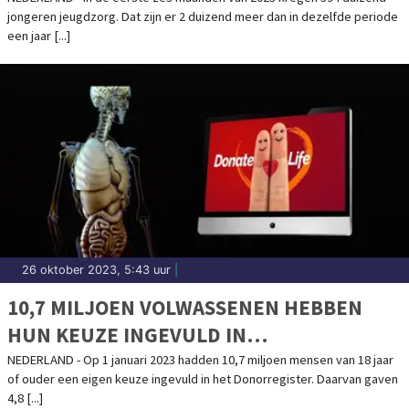
jongeren jeugdzorg. Dat zijn er 2 duizend meer dan in dezelfde periode
een jaar [...]
26 oktober 2023, 5:43 uur
|
10,7 MILJOEN VOLWASSENEN HEBBEN
HUN KEUZE INGEVULD IN
DONORREGISTER
NEDERLAND - Op 1 januari 2023 hadden 10,7 miljoen mensen van 18 jaar
of ouder een eigen keuze ingevuld in het Donorregister. Daarvan gaven
4,8 [...]