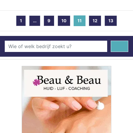
1
...
9
10
11
(current)
12
13