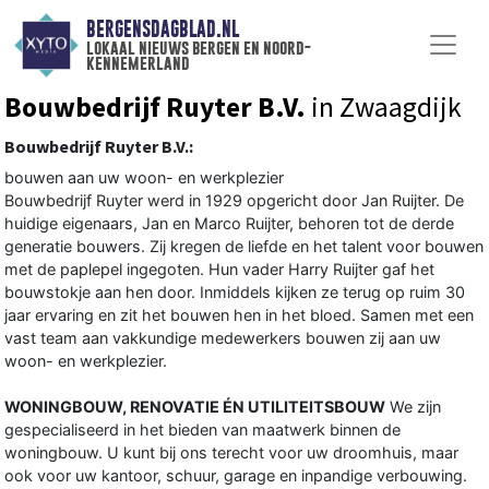
BERGENSDAGBLAD.NL
lokaal nieuws bergen en noord-
kennemerland
Bouwbedrijf Ruyter B.V.
in Zwaagdijk
Bouwbedrijf Ruyter B.V.:
bouwen aan uw woon- en werkplezier
Bouwbedrijf Ruyter werd in 1929 opgericht door Jan Ruijter. De
huidige eigenaars, Jan en Marco Ruijter, behoren tot de derde
generatie bouwers. Zij kregen de liefde en het talent voor bouwen
met de paplepel ingegoten. Hun vader Harry Ruijter gaf het
bouwstokje aan hen door. Inmiddels kijken ze terug op ruim 30
jaar ervaring en zit het bouwen hen in het bloed. Samen met een
vast team aan vakkundige medewerkers bouwen zij aan uw
woon- en werkplezier.
WONINGBOUW, RENOVATIE ÉN UTILITEITSBOUW
We zijn
gespecialiseerd in het bieden van maatwerk binnen de
woningbouw. U kunt bij ons terecht voor uw droomhuis, maar
ook voor uw kantoor, schuur, garage en inpandige verbouwing.