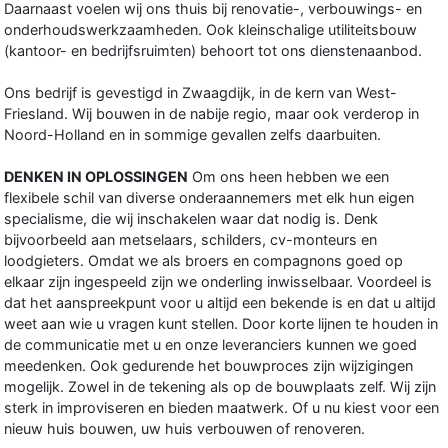
Daarnaast voelen wij ons thuis bij renovatie-, verbouwings- en
onderhoudswerkzaamheden. Ook kleinschalige utiliteitsbouw
(kantoor- en bedrijfsruimten) behoort tot ons dienstenaanbod.
Ons bedrijf is gevestigd in Zwaagdijk, in de kern van West-
Friesland. Wij bouwen in de nabije regio, maar ook verderop in
Noord-Holland en in sommige gevallen zelfs daarbuiten.
DENKEN IN OPLOSSINGEN
Om ons heen hebben we een
flexibele schil van diverse onderaannemers met elk hun eigen
specialisme, die wij inschakelen waar dat nodig is. Denk
bijvoorbeeld aan metselaars, schilders, cv-monteurs en
loodgieters. Omdat we als broers en compagnons goed op
elkaar zijn ingespeeld zijn we onderling inwisselbaar. Voordeel is
dat het aanspreekpunt voor u altijd een bekende is en dat u altijd
weet aan wie u vragen kunt stellen. Door korte lijnen te houden in
de communicatie met u en onze leveranciers kunnen we goed
meedenken. Ook gedurende het bouwproces zijn wijzigingen
mogelijk. Zowel in de tekening als op de bouwplaats zelf. Wij zijn
sterk in improviseren en bieden maatwerk. Of u nu kiest voor een
nieuw huis bouwen, uw huis verbouwen of renoveren.