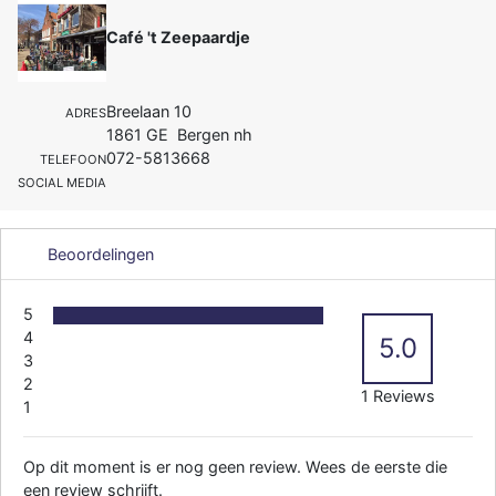
Café 't Zeepaardje
Breelaan 10
ADRES
1861 GE Bergen nh
072-5813668
TELEFOON
SOCIAL MEDIA
Beoordelingen
5
4
5.0
3
2
1 Reviews
1
Op dit moment is er nog geen review. Wees de eerste die
een review schrijft.