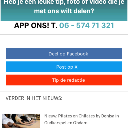
Heb je een leuke tip, foto of video die je
met ons wilt delen?
APP ONS!
T.
06 - 574 71 321
Deel op Facebook
Post op X
Tip de redactie
VERDER IN HET NIEUWS:
Nieuw: Pilates en Chilates by Denisa in
Oudkarspel en Obdam