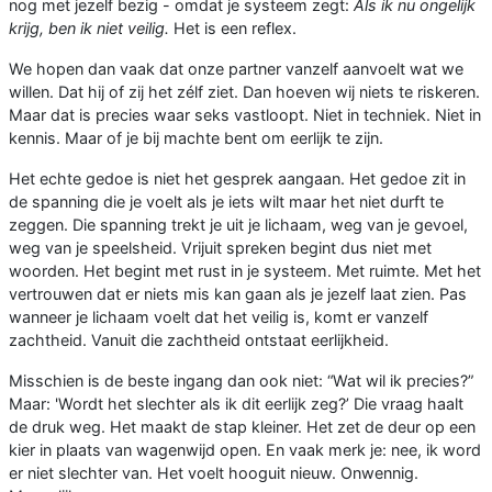
nog met jezelf bezig - omdat je systeem zegt:
Als ik nu ongelijk
krijg, ben ik niet veilig.
Het is een reflex.
We hopen dan vaak dat onze partner vanzelf aanvoelt wat we
willen. Dat hij of zij het zélf ziet. Dan hoeven wij niets te riskeren.
Maar dat is precies waar seks vastloopt. Niet in techniek. Niet in
kennis. Maar of je bij machte bent om eerlijk te zijn.
Het echte gedoe is niet het gesprek aangaan. Het gedoe zit in
de spanning die je voelt als je iets wilt maar het niet durft te
zeggen. Die spanning trekt je uit je lichaam, weg van je gevoel,
weg van je speelsheid. Vrijuit spreken begint dus niet met
woorden. Het begint met rust in je systeem. Met ruimte. Met het
vertrouwen dat er niets mis kan gaan als je jezelf laat zien. Pas
wanneer je lichaam voelt dat het veilig is, komt er vanzelf
zachtheid. Vanuit die zachtheid ontstaat eerlijkheid.
Misschien is de beste ingang dan ook niet: “Wat wil ik precies?”
Maar: 'Wordt het slechter als ik dit eerlijk zeg?’ Die vraag haalt
de druk weg. Het maakt de stap kleiner. Het zet de deur op een
kier in plaats van wagenwijd open. En vaak merk je: nee, ik word
er niet slechter van. Het voelt hooguit nieuw. Onwennig.