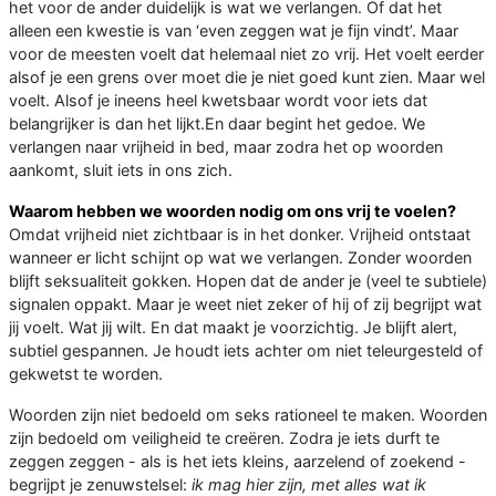
het voor de ander duidelijk is wat we verlangen. Of dat het
alleen een kwestie is van ‘even zeggen wat je fijn vindt’. Maar
voor de meesten voelt dat helemaal niet zo vrij. Het voelt eerder
alsof je een grens over moet die je niet goed kunt zien. Maar wel
voelt. Alsof je ineens heel kwetsbaar wordt voor iets dat
belangrijker is dan het lijkt.En daar begint het gedoe. We
verlangen naar vrijheid in bed, maar zodra het op woorden
aankomt, sluit iets in ons zich.
Waarom hebben we woorden nodig om ons vrij te voelen?
Omdat vrijheid niet zichtbaar is in het donker. Vrijheid ontstaat
wanneer er licht schijnt op wat we verlangen. Zonder woorden
blijft seksualiteit gokken. Hopen dat de ander je (veel te subtiele)
signalen oppakt. Maar je weet niet zeker of hij of zij begrijpt wat
jij voelt. Wat jij wilt. En dat maakt je voorzichtig. Je blijft alert,
subtiel gespannen. Je houdt iets achter om niet teleurgesteld of
gekwetst te worden.
Woorden zijn niet bedoeld om seks rationeel te maken. Woorden
zijn bedoeld om veiligheid te creëren. Zodra je iets durft te
zeggen zeggen - als is het iets kleins, aarzelend of zoekend -
begrijpt je zenuwstelsel:
ik mag hier zijn, met alles wat ik