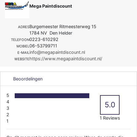
Mega Paintdiscount
Burgemeester Ritmeesterweg 15
ADRES
1784 NV Den Helder
0223-610292
TELEFOON
06-53799711
MOBIEL
info@megapaintdiscount.nl
E-MAIL
https://www.megapaintdiscount.nl/
WEBSITE
Beoordelingen
5
4
5.0
3
2
1 Reviews
1