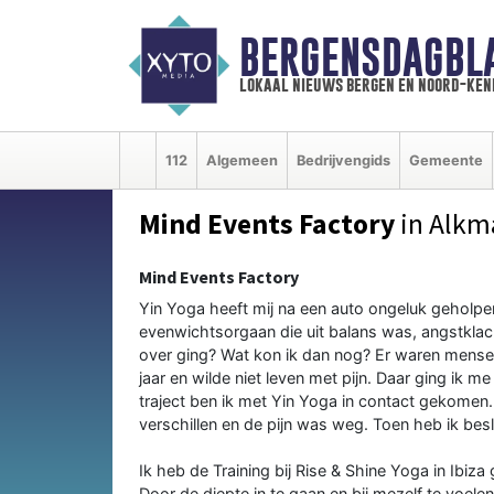
BERGENSDAGBL
lokaal nieuws bergen en noord-ke
112
Algemeen
Bedrijvengids
Gemeente
Mind Events Factory
in Alkm
Mind Events Factory
Yin Yoga heeft mij na een auto ongeluk geholpe
evenwichtsorgaan die uit balans was, angstklach
over ging? Wat kon ik dan nog? Er waren mensen
jaar en wilde niet leven met pijn. Daar ging ik me
traject ben ik met Yin Yoga in contact gekomen.
verschillen en de pijn was weg. Toen heb ik bes
Ik heb de Training bij Rise & Shine Yoga in Ibiz
Door de diepte in te gaan en bij mezelf te voelen