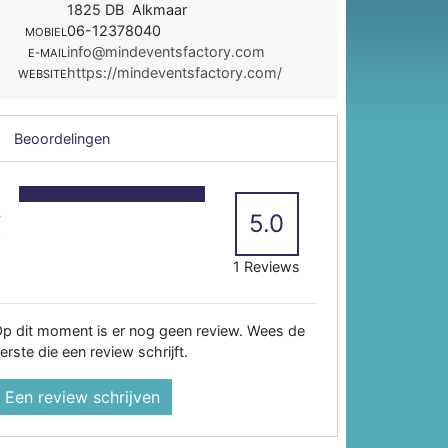
1825 DB Alkmaar
06-12378040
MOBIEL
info@mindeventsfactory.com
E-MAIL
https://mindeventsfactory.com/
WEBSITE
Beoordelingen
5
4
5.0
3
2
1 Reviews
p dit moment is er nog geen review. Wees de
erste die een review schrijft.
Een review schrijven