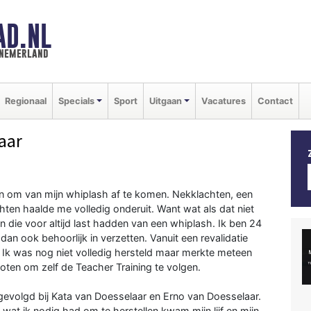
AD.NL
nnemerland
Regionaal
Specials
Sport
Uitgaan
Vacatures
Contact
aar
n om van mijn whiplash af te komen. Nekklachten, een
ten haalde me volledig onderuit. Want wat als dat niet
 die voor altijd last hadden van een whiplash. Ik ben 24
 dan ook behoorlijk in verzetten. Vanuit een revalidatie
 Ik was nog niet volledig hersteld maar merkte meteen
loten om zelf de Teacher Training te volgen.
a gevolgd bij Kata van Doesselaar en Erno van Doesselaar.
 wat ik nodig had om te herstellen kwam mijn lijf en mijn