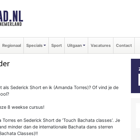
AD.NL
nnemerland
Regionaal
Specials
Sport
Uitgaan
Vacatures
Contact
der
t als Sederick Short en ik (Amanda Torres)? Of vind je de
cool?
eze 8 weekse cursus!
Torres en Sederick Short de ‘Touch Bachata classes’. Je
nd minder dan de internationale Bachata dans sterren
Bachata Classes)‼