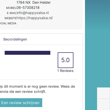
1784 NX Den Helder
06-57308218
MOBIEL
info@happysalsa.nl
E-MAIL
https://happysalsa.nl/
WEBSITE
OCIAL MEDIA
Beoordelingen
5
4
5.0
3
2
1 Reviews
p dit moment is er nog geen review. Wees de
erste die een review schrijft.
Een review schrijven