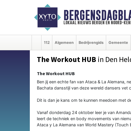
BERGENSDAGBL
lokaal nieuws bergen en noord-ke
112
Algemeen
Bedrijvengids
Gemeente
The Workout HUB
in Den Hel
The Workout HUB
Ben jij een echte fan van Ataca & La Alemana, ne
Bachata dansstijl van deze wereld dansers vet 
Dit is dan je kans om te kunnen meedoen met d
Vanaf donderdag 24 oktober leer je van Amanda 
leert de techniek en body movements van niema
Ataca y La Alemana van World Mastery (Touch 