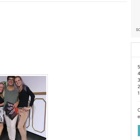
S
1
O
e