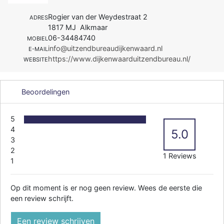
Rogier van der Weydestraat 2
ADRES
1817 MJ Alkmaar
06-34484740
MOBIEL
info@uitzendbureaudijkenwaard.nl
E-MAIL
https://www.dijkenwaarduitzendbureau.nl/
WEBSITE
Beoordelingen
5
4
5.0
3
2
1 Reviews
1
Op dit moment is er nog geen review. Wees de eerste die
een review schrijft.
Een review schrijven