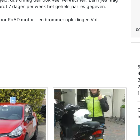
 wordt 7 dagen per week het gehele jaar les gegeven.
oor RoAD motor - en brommer opleidingen Vof.
S
1
O
e