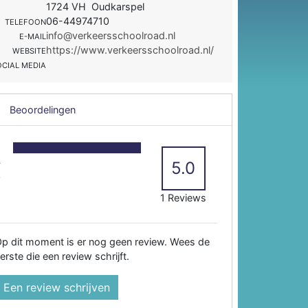
1724 VH Oudkarspel
06-44974710
TELEFOON
info@verkeersschoolroad.nl
E-MAIL
https://www.verkeersschoolroad.nl/
WEBSITE
OCIAL MEDIA
Beoordelingen
5
4
5.0
3
2
1 Reviews
p dit moment is er nog geen review. Wees de
erste die een review schrijft.
Een review schrijven