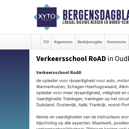
BERGENSDAGBL
lokaal nieuws bergen en noord-ke
112
Algemeen
Bedrijvengids
Gemeente
Verkeersschool RoAD
in Oud
Verkeersschool RoAD
de opleider voor rijvaardigheid voor auto, moto
Warmenhuizen, Schagen Heerhugowaard, Alkmaar 
opleider voor meer rijvaardigheid, veiligheid e
Vaardigheids Trainingen, trainingen op het circu
Duitsland, Oostenrijk, Italië, Frankrijk, noord-Po
Kennis en vaardigheden van de instructeurs wo
bijscholing op alle aspecten. Maatwerk, positie
verkeersschool/rijschool. Rijlessen kosten veel