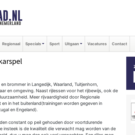
AD.NL
nnemerland
Regionaal
Specials
Sport
Uitgaan
Vacatures
Contact
karspel
r en brommer in Langedijk, Waarland, Tuitjenhorn,
en omgeving. Naast rijlessen voor het rijbewijs, ook de
n duurzaamheid. Meer rijvaardigheid door Regionale
it en in het buitenland(trainingen worden gegeven in
rtugal en Engeland).
rden constant op peil gehouden door voortdurende
ve insteek is de kwaliteit die verwacht mag worden van de
 geld, dus u mag dan ook veel verwachten. Een rijles mag