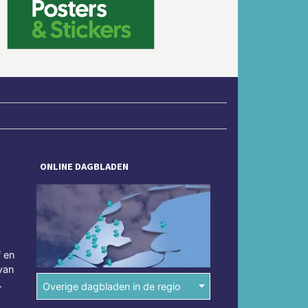
Volgende
ONLINE DAGBLADEN
f en
van
.
Overige dagbladen in de regio