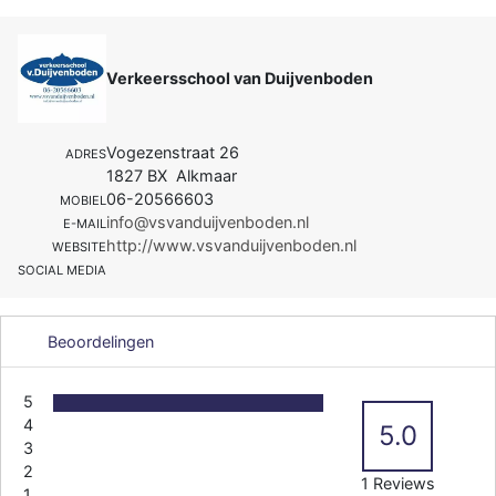
Verkeersschool van Duijvenboden
Vogezenstraat 26
ADRES
1827 BX Alkmaar
06-20566603
MOBIEL
info@vsvanduijvenboden.nl
E-MAIL
http://www.vsvanduijvenboden.nl
WEBSITE
SOCIAL MEDIA
Beoordelingen
5
4
5.0
3
2
1 Reviews
1