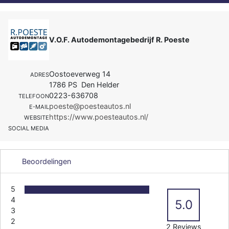
V.O.F. Autodemontagebedrijf R. Poeste
Oostoeverweg 14
ADRES
1786 PS Den Helder
0223-636708
TELEFOON
poeste@poesteautos.nl
E-MAIL
https://www.poesteautos.nl/
WEBSITE
SOCIAL MEDIA
Beoordelingen
5
4
5.0
3
2
2 Reviews