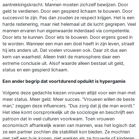
aantrekkingskracht. Mannen moeten zichzelf bewijzen. Door
geld te verdienen. Door een gespierd lichaam te bouwen. Door
succesvol te zijn. Pas dan zouden ze respect krijgen. Het is een
harde redenering, maar niet helemaal uit de lucht gegrepen. Veel
mannen ervaren hun eigenwaarde inderdaad via competentie.
Door iets te kunnen. Door iets te bouwen. Door ergens goed in
te worden. Wanneer een man een doel heeft in zijn leven, straalt
hij iets anders uit. Dat voelen vrouwen ook. Daar zit dus een
kern van waarheid. Alleen trekt de manosphere daar een
extreme conclusie uit. Alsof waarde alleen bestaat uit geld,
status en een gespierd lichaam.
Een ander begrip dat voortdurend opduikt is hypergamie
Volgens deze gedachte kiezen vrouwen altijd voor een man met
meer status. Meer geld. Meer succes. “Vrouwen willen de beste
man,” zeggen deze influencers. “Dus zorg dat jij die man wordt.”
Het idee komt oorspronkelijk uit de sociologie en beschrijft een
patroon dat in veel culturen voorkwam. Toen vrouwen
economisch afhankelijk waren van mannen, was het logisch dat
ze een partner zochten die stabiliteit kon bieden. Ze mochten
niet zelf een huis kopen, niet werken als ze trouwde of kinderen