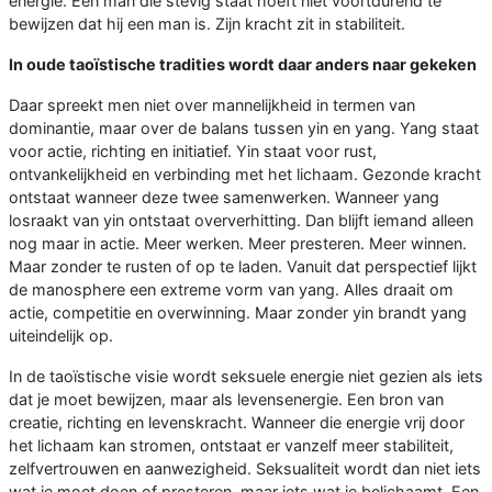
energie. Een man die stevig staat hoeft niet voortdurend te
bewijzen dat hij een man is. Zijn kracht zit in stabiliteit.
In oude taoïstische tradities wordt daar anders naar gekeken
Daar spreekt men niet over mannelijkheid in termen van
dominantie, maar over de balans tussen yin en yang. Yang staat
voor actie, richting en initiatief. Yin staat voor rust,
ontvankelijkheid en verbinding met het lichaam. Gezonde kracht
ontstaat wanneer deze twee samenwerken. Wanneer yang
losraakt van yin ontstaat oververhitting. Dan blijft iemand alleen
nog maar in actie. Meer werken. Meer presteren. Meer winnen.
Maar zonder te rusten of op te laden. Vanuit dat perspectief lijkt
de manosphere een extreme vorm van yang. Alles draait om
actie, competitie en overwinning. Maar zonder yin brandt yang
uiteindelijk op.
In de taoïstische visie wordt seksuele energie niet gezien als iets
dat je moet bewijzen, maar als levensenergie. Een bron van
creatie, richting en levenskracht. Wanneer die energie vrij door
het lichaam kan stromen, ontstaat er vanzelf meer stabiliteit,
zelfvertrouwen en aanwezigheid. Seksualiteit wordt dan niet iets
wat je moet doen of presteren, maar iets wat je belichaamt. Een