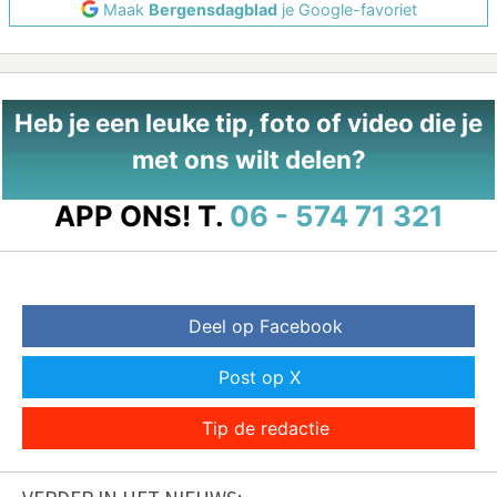
Maak
Bergensdagblad
je Google-favoriet
Heb je een leuke tip, foto of video die je
met ons wilt delen?
APP ONS!
T.
06 - 574 71 321
Deel op Facebook
Post op X
Tip de redactie