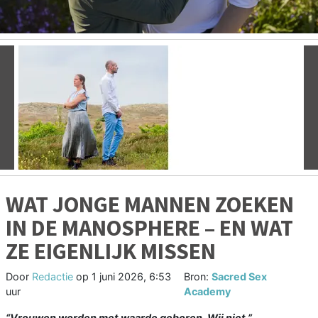
Vorige
V
WAT JONGE MANNEN ZOEKEN
IN DE MANOSPHERE – EN WAT
ZE EIGENLIJK MISSEN
Door
Redactie
op
1 juni 2026, 6:53
Bron:
Sacred Sex
uur
Academy
“Vrouwen worden met waarde geboren. Wij niet.”