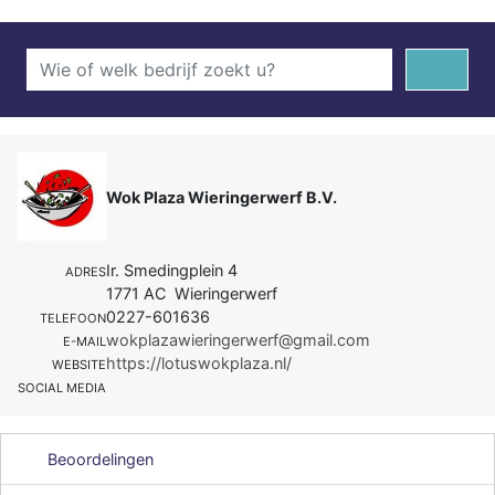
Wok Plaza Wieringerwerf B.V.
Ir. Smedingplein 4
ADRES
1771 AC Wieringerwerf
0227-601636
TELEFOON
wokplazawieringerwerf@gmail.com
E-MAIL
https://lotuswokplaza.nl/
WEBSITE
SOCIAL MEDIA
Beoordelingen