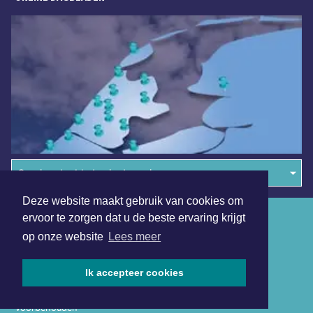
Overige dagbladen in de regio
Deze website maakt gebruik van cookies om
Algemene voorwaarden
ervoor te zorgen dat u de beste ervaring krijgt
op onze website
Lees meer
Disclaimer
Privacy Statement
Ik accepteer cookies
Copyright (c) 2026 | Bergensdagblad.nl - Alle rechten
voorbehouden